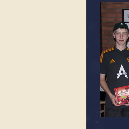
Półf
Jaku
czym
tego
upom