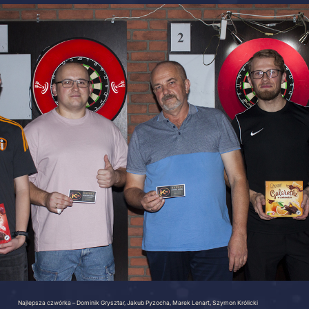
inały to dwa pięciolegowe pojedynki, w których lepsi okazali
b Pyzocha. Finał to przez pierwsze cztery legi skuteczne b
 dwa ostatnie legi rozstrzygnęły się na korzyść Jakuba i to
 cyklu. Finaliści otrzymali vouchery do wykorzystania w Klubi
inki.