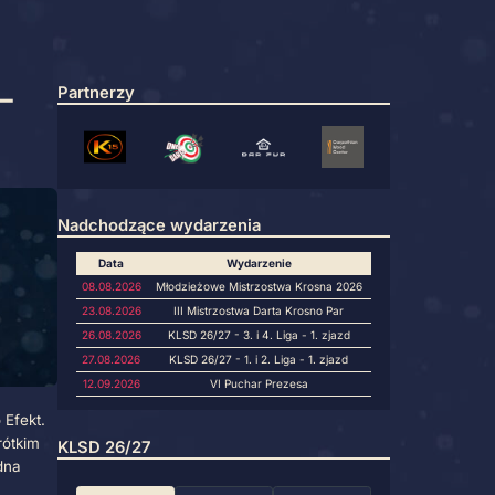
turniej 1 z 8 –
Partnerzy
Nadchodzące wydarzeni
Data
Wyda
08.08.2026
Młodzieżowe Mistr
23.08.2026
III Mistrzostwa
26.08.2026
KLSD 26/27 - 3. i
27.08.2026
KLSD 26/27 - 1. i
12.09.2026
VI Pucha