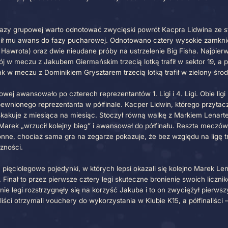
ątek października przyniósł nam rozpoczęcie cyklu turniejó
lubu K15 zawitało dwudziestu jeden zawodników, w tym je
dstawieniu zasad turnieju, przeszliśmy do rozgrywek. Utwo
cioosobowa i trzy pięcioosobowe. W tym turnieju losowani
zednio.
ekawostek fazy grupowej warto odnotować zwycięski powró
tóry zapewnił mu awans do fazy pucharowej. Odnotowano 
dwa Marka Hawrota) oraz dwie nieudane próby na ustrzelen
nik Niepokój w meczu z Jakubem Giermańskim trzecią lotką t
rt Władyczak w meczu z Dominikiem Grysztarem trzecią lotką
azy pucharowej awansowało po czterech reprezentantów 1. Lig
samym zapewnionego reprezentanta w półfinale. Kacper L
jeszcze, zaskakuje z miesiąca na miesiąc. Stoczył równą w
ciderze to Marek „wrzucił kolejny bieg” i awansował do pó
ki jednostronne, chociaż sama gra na zegarze pokazuje, że
 się na baczności.