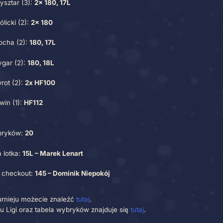
Marek Lenart
Dominik Grysztar
Szymon Królicki
bryki turniejowe
Dominik Niepokój (4):
180, 2x 18L, HF145
Marek Lenart (4):
171, 15L, 17L, 18L
Dominik Grysztar (3):
2x 180, 17L
Szymon Królicki (2):
2x 180
Jakub Pyzocha (2):
180, 17L