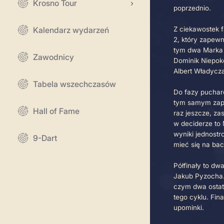
Pocz
Krosno Tour
Do K
prze
Kalendarz wydarzeń
sześ
popr
Zawodnicy
Z ci
Tabela wszechczasów
2, k
tym 
Hall of Fame
Domi
Albe
9-Dart
Do f
tym 
raz 
w de
wyni
mieć