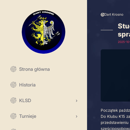
Skip
to
content
Da
Dart Krosno
Dart Krosno w pigułce.
Strona główna
Historia
KLSD
Turnieje