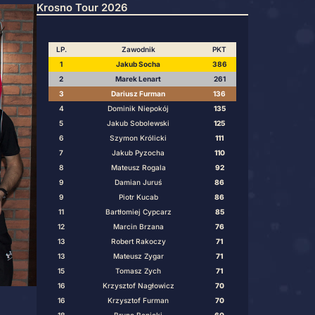
10
Marek Hawrot
 się kolejno Marek Lenart i
ronienie swoich liczników, po
 on zwyciężył pierwszy turniej
Puchar Ligi 26/27
e K15, a półfinaliści – słodkie
Krosno Tour 2026
LP.
Zawodnik
1
Jakub Socha
2
Marek Lenart
3
Dariusz Furma
4
Dominik Niepok
5
Jakub Sobolews
6
Szymon Królick
7
Jakub Pyzoch