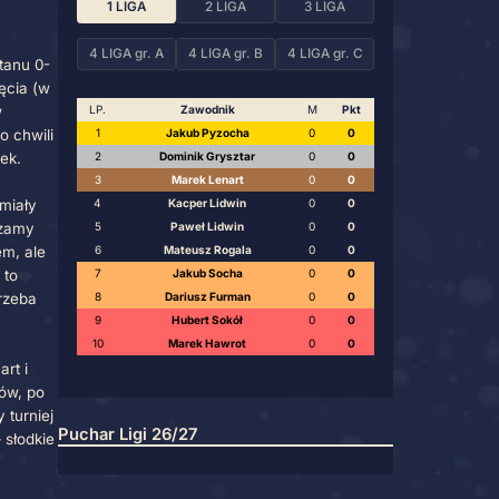
w o Puchar Ligi Studio Efekt.
dna zawodniczka. Po krótkim
KLSD 26/27
rzono cztery grupy: jedna
e było łaskawsze niż
1 LIGA
2 LIGA
4 LIGA gr. A
4 LIGA gr. 
t Kacpra Lidwina ze stanu 0-
cztery wysokie zamknięcia (w
ie Big Fisha. Najpierw
LP.
Zawodnik
rafił w sektor 19, a po chwili
1
Jakub Pyzocha
 trafił w zielony środek.
2
Dominik Grysztar
3
Marek Lenart
i i 4. Ligi. Obie ligi miały
4
Kacper Lidwin
idwin, którego przytaczamy
5
Paweł Lidwin
alkę z Markiem Lenartem, ale
6
Mateusz Rogala
łfinału. Reszta meczów to
7
Jakub Socha
 bez względu na ligę trzeba
8
Dariusz Furman
9
Hubert Sokół