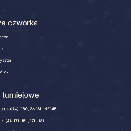
Najlepsza czwórka – Dominik Grysztar, Jakub Pyzocha, Marek Lenart
jlepsza czwórka
Jakub Pyzocha