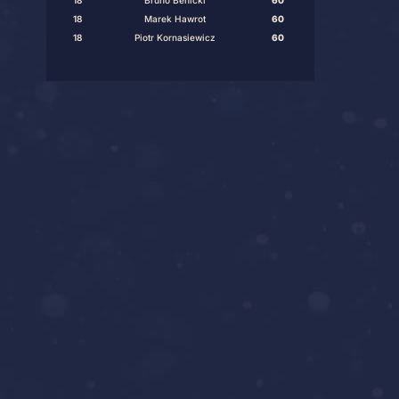
8
Mateusz Rogal
9
Damian Juruś
9
Piotr Kucab
11
Bartłomiej Cypc
12
Marcin Brzan
13
Robert Rakocz
13
Mateusz Zyga
15
Tomasz Zych
16
Krzysztof Nagłow
16
Krzysztof Furm
, Szymon Królicki
18
Bruno Benicki
18
Marek Hawrot
18
Piotr Kornasiewi