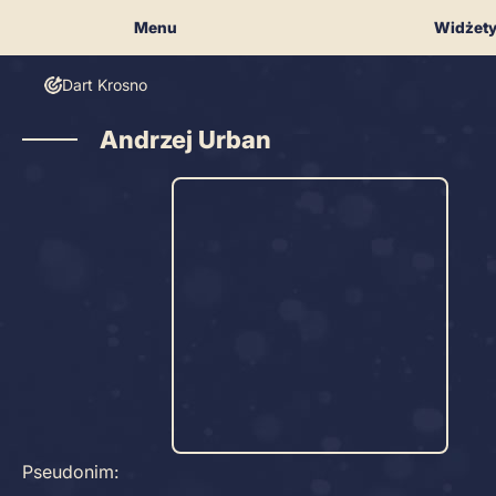
Skip
Menu
Widżet
to
content
Dart Krosno
Andrzej Urban
Pseudonim: