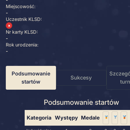
-
Miejscowość:
-
Uczestnik KLSD:
✗
Nr karty KLSD:
-
Rok urodzenia:
-
Podsumowanie
Szczegó
Sukcesy
startów
tur
Podsumowanie startów
Kategoria
Występy
Medale