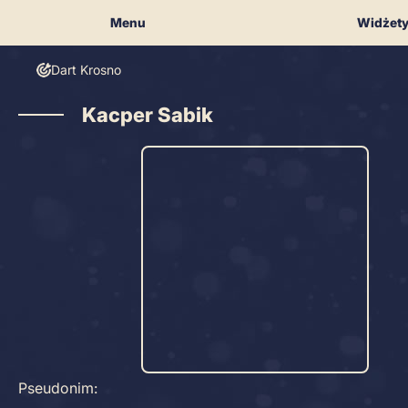
Skip
Menu
Widżet
to
content
Dart Krosno
Kacper Sabik
Pseudonim: