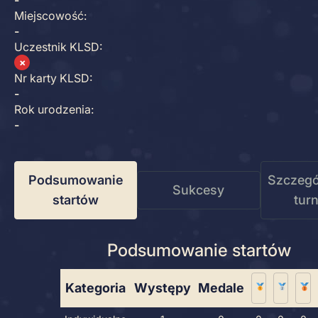
-
Miejscowość:
-
Uczestnik KLSD:
✗
Nr karty KLSD:
-
Rok urodzenia:
-
Podsumowanie
Szczegó
Sukcesy
startów
tur
Podsumowanie startów
Kategoria
Występy
Medale