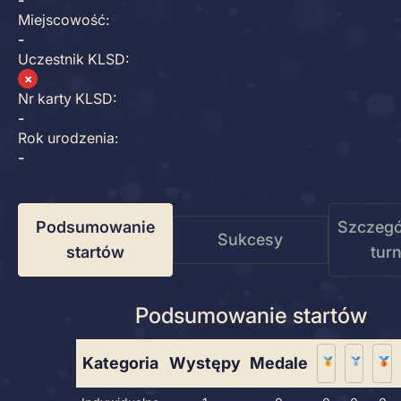
-
Miejscowość:
-
Uczestnik KLSD:
✗
Nr karty KLSD:
-
Rok urodzenia:
-
Podsumowanie
Szczegó
Sukcesy
startów
tur
Podsumowanie startów
Kategoria
Występy
Medale