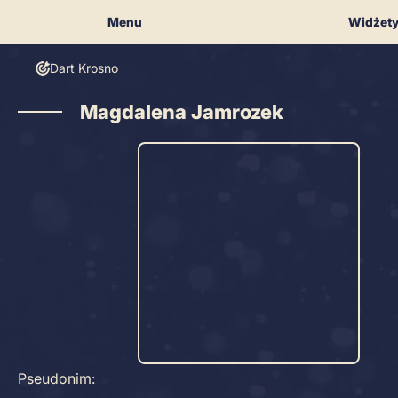
Skip
Menu
Widżet
to
content
Dart Krosno
Magdalena Jamrozek
Pseudonim: