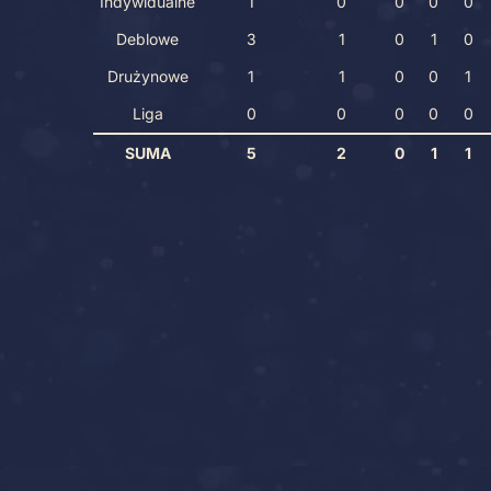
Indywidualne
1
0
0
0
0
Deblowe
3
1
0
1
0
Drużynowe
1
1
0
0
1
Liga
0
0
0
0
0
SUMA
5
2
0
1
1