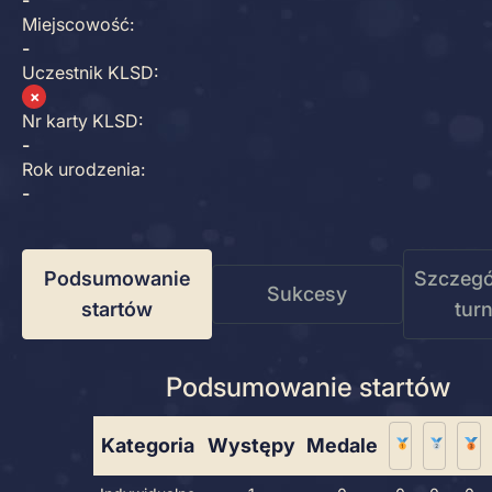
-
Miejscowość:
-
Uczestnik KLSD:
✗
Nr karty KLSD:
-
Rok urodzenia:
-
Podsumowanie
Szczegó
Sukcesy
startów
tur
Podsumowanie startów
Kategoria
Występy
Medale