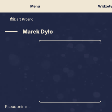
Skip
Menu
Widżet
to
content
Dart Krosno
Marek Dyło
Pseudonim: