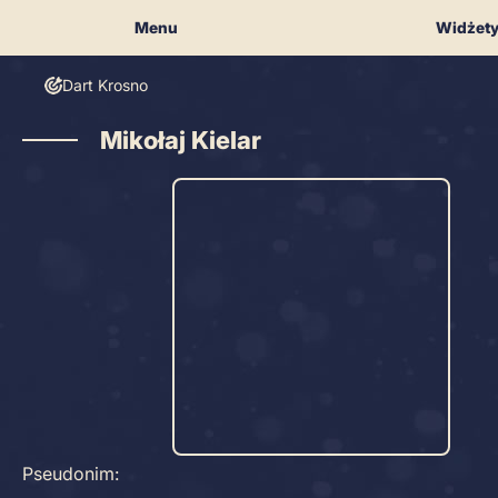
Skip
Menu
Widżet
to
content
Dart Krosno
Mikołaj Kielar
Pseudonim: