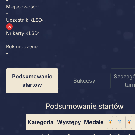
-
Miejscowość:
-
Uczestnik KLSD:
✗
Nr karty KLSD:
-
Rok urodzenia:
-
Podsumowanie
Szczegó
Sukcesy
startów
tur
Podsumowanie startów
Kategoria
Występy
Medale