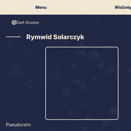
Skip
Menu
Widżet
to
content
Dart Krosno
Rymwid Solarczyk
Pseudonim: