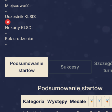
-
Miejscowość:
-
Uczestnik KLSD:
✗
Nr karty KLSD:
-
Rok urodzenia:
-
Podsumowanie
Szczegó
Sukcesy
startów
tur
Podsumowanie startów
Kategoria
Występy
Medale