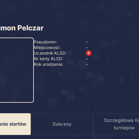
rt Krosno
Szymon Pelczar
Pseudonim:
-
Miejscowość:
-
Uczestnik KLSD:
✗
Nr karty KLSD:
-
Rok urodzenia:
-