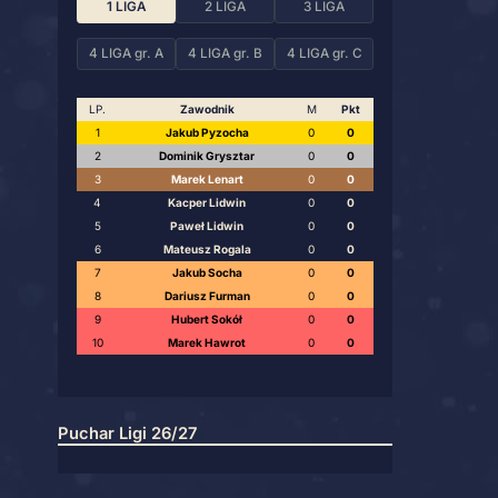
Szczegółowa lista
KLSD 26/27
turniejów
1 LIGA
2 LIGA
ów
4 LIGA gr. A
4 LIGA gr. 
LP.
Zawodnik
0
0
0
1
Jakub Pyzocha
0
0
0
2
Dominik Grysztar
3
Marek Lenart
0
0
0
4
Kacper Lidwin
0
0
0
5
Paweł Lidwin
0
0
0
6
Mateusz Rogala
7
Jakub Socha
8
Dariusz Furman
9
Hubert Sokół