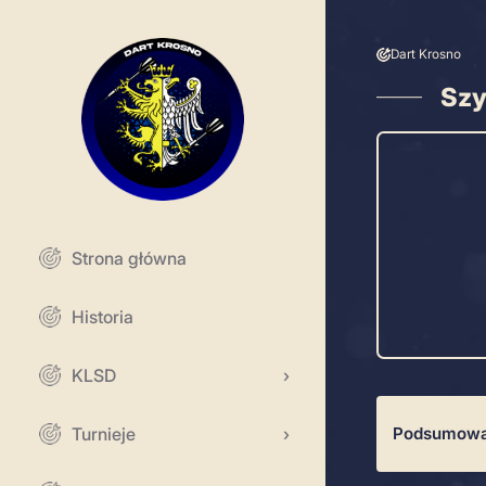
Skip
to
content
Da
Dart Krosno
Dart Krosno w pigułce.
Strona główna
Historia
KLSD
Turnieje