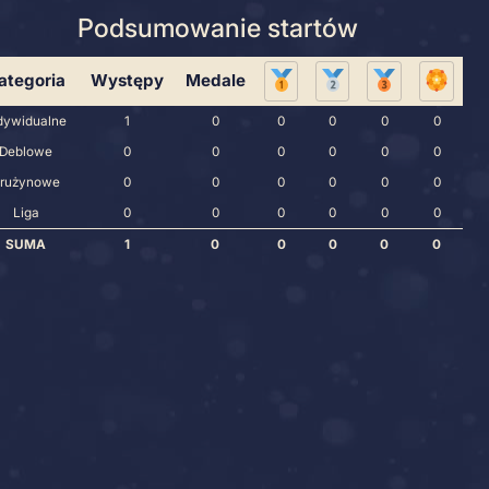
odsumowanie startów
Sukcesy
Podsumowanie start
Kategoria
Występy
Medale
Indywidualne
1
0
0
Deblowe
0
0
0
Drużynowe
0
0
0
Liga
0
0
0
SUMA
1
0
0