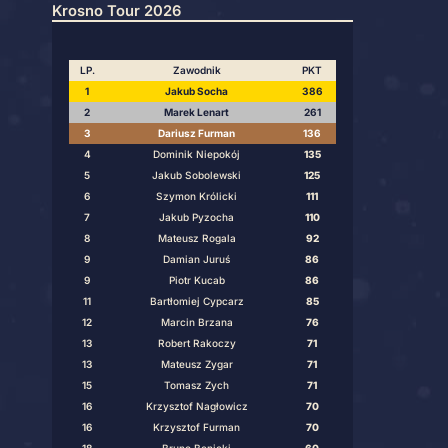
10
Marek Hawrot
Puchar Ligi 26/27
Krosno Tour 2026
LP.
Zawodnik
1
Jakub Socha
2
Marek Lenart
3
Dariusz Furma
4
Dominik Niepok
5
Jakub Sobolews
6
Szymon Królick
7
Jakub Pyzoch